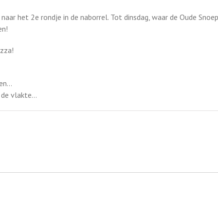
 naar het 2e rondje in de naborrel. Tot dinsdag, waar de Oude Sno
en!
izza!
ren…
 de vlakte…