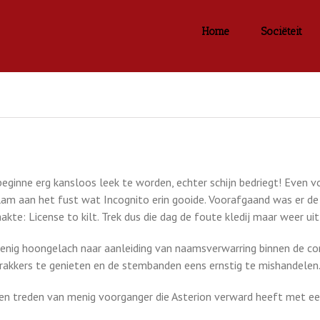
Home
Sociëteit
beginne erg kansloos leek te worden, echter schijn bedriegt! Even
am aan het fust wat Incognito erin gooide. Voorafgaand was er de
: License to kilt. Trek dus die dag de foute kledij maar weer uit 
enig hoongelach naar aanleiding van naamsverwarring binnen de com
rakkers te genieten en de stembanden eens ernstig te mishandelen
gen treden van menig voorganger die Asterion verward heeft met ee