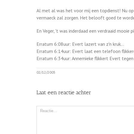
Al met al was het voor mij een topdienst! Nu op
vermaeck zal zorgen. Het belooft goed te word
En Veger, 't was inderdaad een verdraaid mooie p
Erratum 6:08uur: Evert lazert van z'n kruk…
Erratum 6:14uur: Evert laat een telefoon flikke
Erratum 6:34uur: Annemieke flikkert Evert tegen
02/12/2005
Laat een reactie achter
Comment