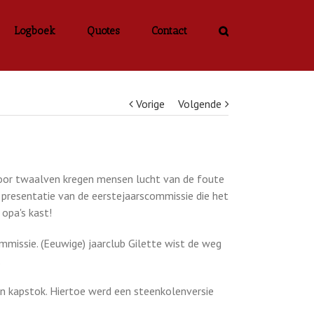
Logboek
Quotes
Contact
Vorige
Volgende
 voor twaalven kregen mensen lucht van de foute
 presentatie van de eerstejaarscommissie die het
opa's kast!
missie. (Eeuwige) jaarclub Gilette wist de weg
.
n kapstok. Hiertoe werd een steenkolenversie