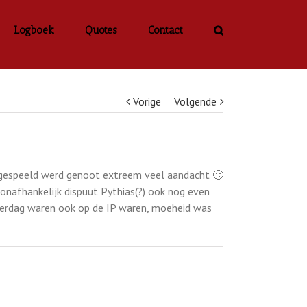
Logboek
Quotes
Contact
Vorige
Volgende
 gespeeld werd genoot extreem veel aandacht 🙂
nafhankelijk dispuut Pythias(?) ook nog even
nderdag waren ook op de IP waren, moeheid was