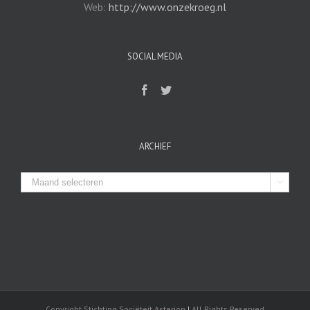
Web:
http://www.onzekroeg.nl
SOCIAL MEDIA
ARCHIEF
Archief

Copyright Stichting Sociëteit Asterion
|
All Rights Reserved