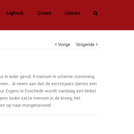
Logboek
Quotes
Contact
Vorige
Volgende
s in ieder geval 4 mensen in ultieme stemming.
penen….ik neem aan dat de eerstejaars dames een
eur. Ergens in Enschede wordt vandaag een kinkel
gens leuke zatte mensen in de kroeg, het
d en op naar morgenavond!