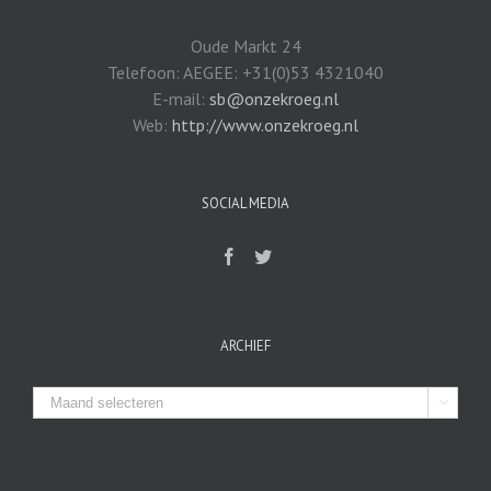
Oude Markt 24
Telefoon: AEGEE: +31(0)53 4321040
E-mail:
sb@onzekroeg.nl
Web:
http://www.onzekroeg.nl
SOCIAL MEDIA
ARCHIEF
Archief
