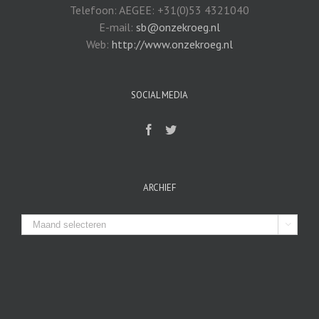
Telefoon: AEGEE: +31(0)53 4321040
E-mail:
sb@onzekroeg.nl
Web:
http://www.onzekroeg.nl
SOCIAL MEDIA
ARCHIEF
Archief
